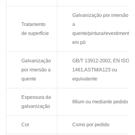
Galvanização por imersão
Tratamento
a
de superfície
quente/pintura/revestimento
em pó
Galvanização
GB/T 13912-2002, EN ISO
por imersão a
1461,ASTM/A123 ou
quente
equivalente
Espessura da
86um ou mediante pedido
galvanização
Cor
Como por pedido