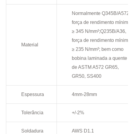
Normalmente Q345B/A572,
força de rendimento mínimo
≥ 345 N/mm²;Q235B/A36,
força de rendimento mínimo
Material
≥ 235 N/mm²; bem como
bobina laminada a quente
de ASTM A572 GR65,
GR50, SS400
Espessura
4mm-28mm
Tolerância
+/-2%
Soldadura
AWS D1.1