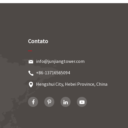
Contato
info@junjiangtower.com
+86-13716565094
Hengshui City, Hebei Province, China