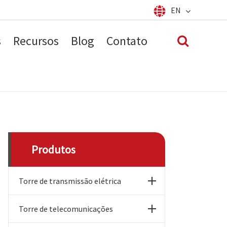
EN
Español
français
English
s
Recursos
Blog
Contato
العربية
русский
português
Produtos
Torre de transmissão elétrica
Torre de telecomunicações