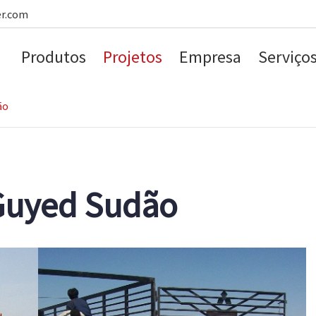
er.com
Produtos
Projetos
Empresa
Serviço
ão
 Guyed Sudão