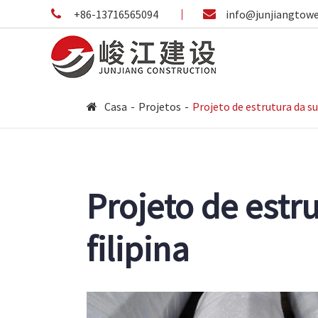
+86-13716565094
info@junjiangtow
Casa
Projetos
Projeto de estrutura da s
Projeto de estr
filipina