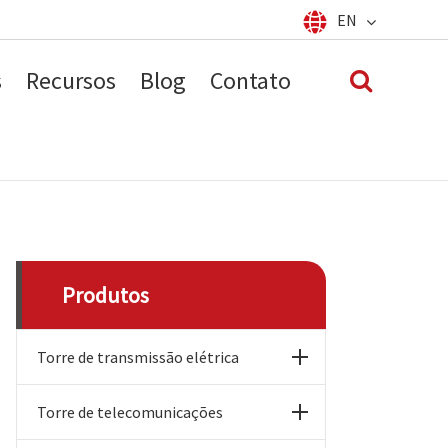
EN
Español
français
English
s
Recursos
Blog
Contato
العربية
русский
português
Produtos
Torre de transmissão elétrica
Torre de telecomunicações