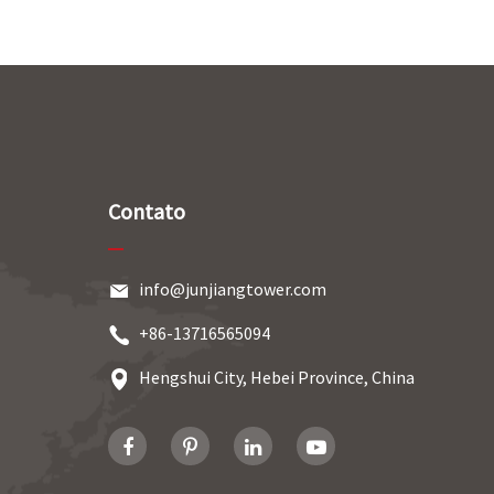
Contato
info@junjiangtower.com
+86-13716565094
Hengshui City, Hebei Province, China