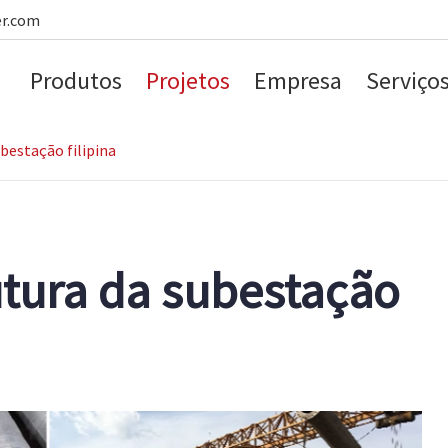
er.com
Produtos
Projetos
Empresa
Serviço
ubestação filipina
utura da subestação