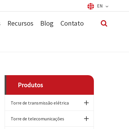
EN
Español
français
English
s
Recursos
Blog
Contato
العربية
русский
português
Produtos
Torre de transmissão elétrica
Torre de telecomunicações